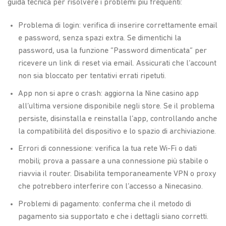
guida tecnica per risolvere i problemi più frequenti:
Problema di login: verifica di inserire correttamente email
e password, senza spazi extra. Se dimentichi la
password, usa la funzione “Password dimenticata” per
ricevere un link di reset via email. Assicurati che l’account
non sia bloccato per tentativi errati ripetuti.
App non si apre o crash: aggiorna la Nine casino app
all’ultima versione disponibile negli store. Se il problema
persiste, disinstalla e reinstalla l’app, controllando anche
la compatibilità del dispositivo e lo spazio di archiviazione.
Errori di connessione: verifica la tua rete Wi-Fi o dati
mobili; prova a passare a una connessione più stabile o
riavvia il router. Disabilita temporaneamente VPN o proxy
che potrebbero interferire con l’accesso a Ninecasino.
Problemi di pagamento: conferma che il metodo di
pagamento sia supportato e che i dettagli siano corretti.