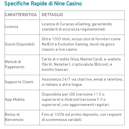
Specifiche Rapide di Nine Casino
CARATTERISTICA
DETTAGLIO
Licenza di Curacao eGaming, garantendo
Licenza
standard di sicurezza regolamentati.
Oltre 1000 titoli, inclusi slot di fornitori come
Giochi Disponibili
NetEnt e Evolution Gaming, tavoli da gioco
classici e live casino.
Carte di credito (Visa, MasterCard), e-wallets
Metodi di
(Skrill, Neteller), criptovalute (Bitcoin), e
Pagamento
bonifici bancari.
Assistenza 24/7 via chat live, email e telefono,
Supporto Clienti
in italiano e altre lingue.
Disponibile per iOS (versione 11.0 o
App Mobile
superiore) e Android (versione 5.0 o
superiore), con aggiornamenti regolari.
Bonus di
Fino al 100% sul primo deposito, con requisiti
Benvenuto
di scommessa variabili.