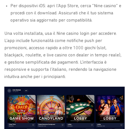
Per dispositivi iOS: apri l’App Store, cerca “Nine casino” e
procedi con il download. Assicurati che il tuo sistema
operativo sia aggiornato per compatibilità.
Una volta installata, usa il Nine casino login per accedere.
L’app include funzionalità come notifiche push per
promozioni, accesso rapido a oltre 1000 giochi (slot,
blackjack, roulette, e live casino con dealer in tempo reale),
e gestione semplificata dei pagamenti. L’interfaccia è
responsive e supporta l’italiano, rendendo la navigazione
intuitiva anche per i principianti.