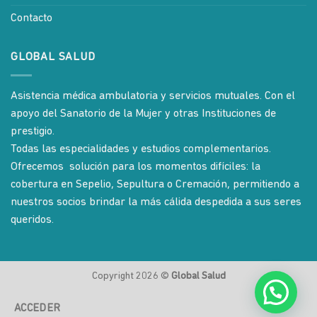
Contacto
GLOBAL SALUD
Asistencia médica ambulatoria y servicios mutuales. Con el
apoyo del Sanatorio de la Mujer y otras Instituciones de
prestigio.
Todas las especialidades y estudios complementarios.
Ofrecemos solución para los momentos difíciles: la
cobertura en Sepelio, Sepultura o Cremación, permitiendo a
nuestros socios brindar la más cálida despedida a sus seres
queridos.
Copyright 2026 ©
Global Salud
ACCEDER