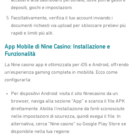
accedere alla dashboard personale, dove potrai gestire
depositi, giochi e impostazioni.
Facoltativamente, verifica il tuo account inviando i
documenti richiesti via upload per sbloccare prelievi più
rapidi e limiti più alti.
App Mobile di Nine Casino: Installazione e
Funzionalità
La Nine casino app è ottimizzata per iOS e Android, offrendo
un’esperienza gaming completa in mobilità. Ecco come
configurarla:
Per dispositivi Android: visita il sito Ninecasino da un
browser, naviga alla sezione “App” e scarica il file APK
direttamente. Abilita l’installazione da fonti sconosciute
nelle impostazioni di sicurezza, quindi esegui il file. In
alternativa, cerca “Nine casino” su Google Play Store se
disponibile nella tua regione.