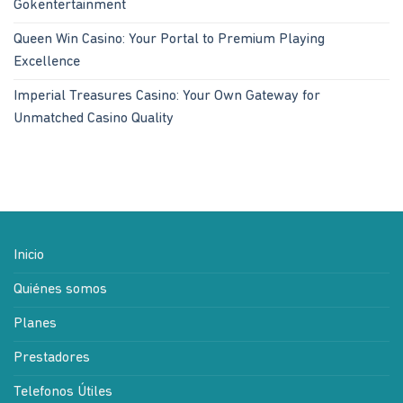
Gokentertainment
Queen Win Casino: Your Portal to Premium Playing
Excellence
Imperial Treasures Casino: Your Own Gateway for
Unmatched Casino Quality
Inicio
Quiénes somos
Planes
Prestadores
Telefonos Útiles