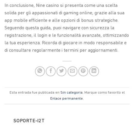
In conclusione, Nine casino si presenta come una scelta
solida per gli appassionati di gaming online, grazie alla sua
app mobile efficiente e alle opzioni di bonus strategiche.
Seguendo questa guida, puoi navigare con sicurezza la
registrazione, il login e le funzionalità avanzate, ottimizzando
la tua esperienza. Ricorda di giocare in modo responsabile e
di consultare regolarmente i termini per aggiornamenti.
Esta entrada fue publicada en
Sin categoría
. Marque como favorito el
Enlace permanente
.
SOPORTE-I2T