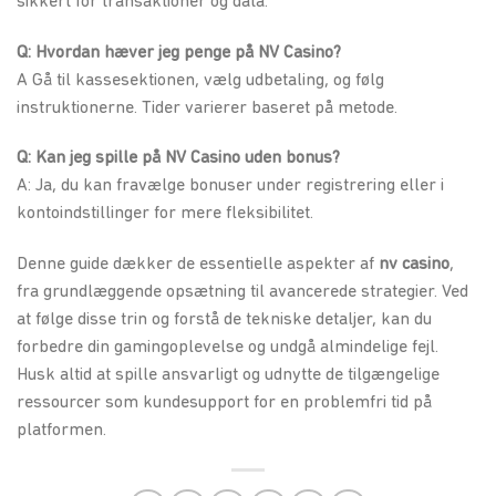
sikkert for transaktioner og data.
Q: Hvordan hæver jeg penge på NV Casino?
A Gå til kassesektionen, vælg udbetaling, og følg
instruktionerne. Tider varierer baseret på metode.
Q: Kan jeg spille på NV Casino uden bonus?
A: Ja, du kan fravælge bonuser under registrering eller i
kontoindstillinger for mere fleksibilitet.
Denne guide dækker de essentielle aspekter af
nv casino
,
fra grundlæggende opsætning til avancerede strategier. Ved
at følge disse trin og forstå de tekniske detaljer, kan du
forbedre din gamingoplevelse og undgå almindelige fejl.
Husk altid at spille ansvarligt og udnytte de tilgængelige
ressourcer som kundesupport for en problemfri tid på
platformen.