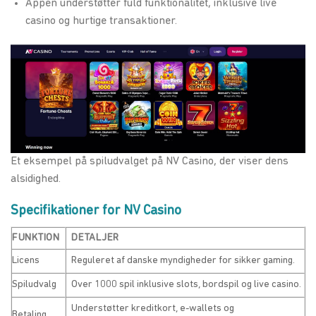
Appen understøtter fuld funktionalitet, inklusive live
casino og hurtige transaktioner.
Et eksempel på spiludvalget på NV Casino, der viser dens
alsidighed.
Specifikationer for NV Casino
FUNKTION
DETALJER
Licens
Reguleret af danske myndigheder for sikker gaming.
Spiludvalg
Over 1000 spil inklusive slots, bordspil og live casino.
Understøtter kreditkort, e-wallets og
Betaling