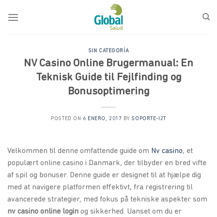
Saltar
al
contenido
SIN CATEGORÍA
NV Casino Online Brugermanual: En
Teknisk Guide til Fejlfinding og
Bonusoptimering
POSTED ON
6 ENERO, 2017
BY
SOPORTE-I2T
Velkommen til denne omfattende guide om
Nv casino
, et
populært online casino i Danmark, der tilbyder en bred vifte
af spil og bonuser. Denne guide er designet til at hjælpe dig
med at navigere platformen effektivt, fra registrering til
avancerede strategier, med fokus på tekniske aspekter som
nv casino online login
og sikkerhed. Uanset om du er