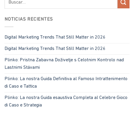
NOTICIAS RECIENTES
Digital Marketing Trends That Still Matter in 2026
Digital Marketing Trends That Still Matter in 2026
Plinko: Pristna Zabavna Doživetje s Celotnim Kontrolo nad
Lastnimi Stávami
Plinko: La nostra Guida Definitiva al Famoso Intrattenimento
di Caso e Tattica
Plinko: La nostra Guida esaustiva Completa al Celebre Gioco
di Caso e Strategia