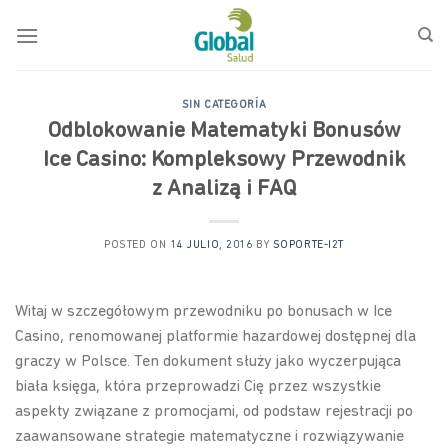
Saltar
al
contenido
SIN CATEGORÍA
Odblokowanie Matematyki Bonusów
Ice Casino: Kompleksowy Przewodnik
z Analizą i FAQ
POSTED ON
14 JULIO, 2016
BY
SOPORTE-I2T
Witaj w szczegółowym przewodniku po bonusach w Ice
Casino, renomowanej platformie hazardowej dostępnej dla
graczy w Polsce. Ten dokument służy jako wyczerpująca
biała księga, która przeprowadzi Cię przez wszystkie
aspekty związane z promocjami, od podstaw rejestracji po
zaawansowane strategie matematyczne i rozwiązywanie