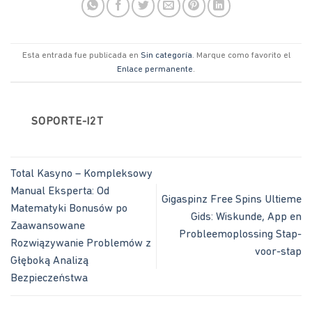
Esta entrada fue publicada en
Sin categoría
. Marque como favorito el
Enlace permanente
.
SOPORTE-I2T
Total Kasyno – Kompleksowy
Manual Eksperta: Od
Gigaspinz Free Spins Ultieme
Matematyki Bonusów po
Gids: Wiskunde, App en
Zaawansowane
Probleemoplossing Stap-
Rozwiązywanie Problemów z
voor-stap
Głęboką Analizą
Bezpieczeństwa