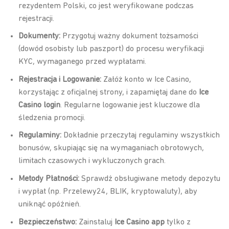
rezydentem Polski, co jest weryfikowane podczas
rejestracji.
Dokumenty:
Przygotuj ważny dokument tożsamości
(dowód osobisty lub paszport) do procesu weryfikacji
KYC, wymaganego przed wypłatami.
Rejestracja i Logowanie:
Załóż konto w Ice Casino,
korzystając z oficjalnej strony, i zapamiętaj dane do
Ice
Casino login
. Regularne logowanie jest kluczowe dla
śledzenia promocji.
Regulaminy:
Dokładnie przeczytaj regulaminy wszystkich
bonusów, skupiając się na wymaganiach obrotowych,
limitach czasowych i wykluczonych grach.
Metody Płatności:
Sprawdź obsługiwane metody depozytu
i wypłat (np. Przelewy24, BLIK, kryptowaluty), aby
uniknąć opóźnień.
Bezpieczeństwo:
Zainstaluj
Ice Casino app
tylko z