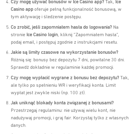
Czy mogę używać bonusów w Ice Casino app?
Tak,
Ice
Casino app
oferuje pełną funkcjonalność bonusową, w
tym aktywację i śledzenie postępu.
Co zrobić, jeśli zapomniałem hasła do logowania?
Na
stronie
Ice Casino login
, kliknij “Zapomniałem hasła”,
podaj email, i postępuj zgodnie z instrukcjami resetu.
Jakie są limity czasowe na wykorzystanie bonusów?
Różnią się: bonusy bez depozytu 7 dni, powitalne 30 dni.
Sprawdź dokładnie w regulaminie każdej promocji.
Czy mogę wypłacić wygrane z bonusu bez depozytu?
Tak,
ale tylko po spełnieniu WR i weryfikacji konta. Limit
wypłat jest zwykle niski (np. 100 zł).
Jak uniknąć blokady konta związanej z bonusami?
Przestrzegaj regulaminu: nie używaj wielu kont, nie
nadużywaj promocji, i graj fair. Korzystaj tylko z własnych
danych.