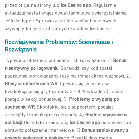
przez oficjalne strony lub
Ice Casino app
. Regularnie
aktualizuj hasła i włącz dwuskładnikowe uwierzytelnianie,
jeśli dostępne. Sprawdzaj źródła kodów bonusowych –
używaj tylko tych z oficjalnych kanałów Ice Casino.
Rozwiązywanie Problemów: Scenariusze i
Rozwiązania
Typowe problemy z bonusami i ich rozwiązania: 1)
Bonus
nieaktywny po logowaniu:
Sprawdź, czy kod został
poprawnie wprowadzony i czy nie minął okres ważności. 2)
Błędy w obliczeniach WR:
Upewnij się, że grasz w
kwalifikujące się gry (np. sloty z 100% wkładem) i śledź
postęp w sekcji bonusowej. 3)
Problemy z wypłatą po
spełnieniu WR:
Skontaktuj się z supportem, podając
szczegóły transakcji i screenshoty. 4)
Błędne logowanie w
aplikacji:
Odinstaluj i zainstaluj
Ice Casino app
ponownie, lub
sprawdź połączenie internetowe. 5)
Bonus zablokowany z
powodu podejrzeń o nadużycie:
Prześlij dokumenty