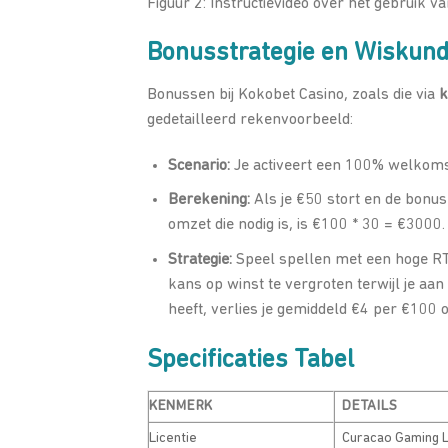
Figuur 2: Instructievideo over het gebruik v
Bonusstrategie en Wiskund
Bonussen bij Kokobet Casino, zoals die via
k
gedetailleerd rekenvoorbeeld:
Scenario:
Je activeert een 100% welkoms
Berekening:
Als je €50 stort en de bonus
omzet die nodig is, is €100 * 30 = €3000.
Strategie:
Speel spellen met een hoge RT
kans op winst te vergroten terwijl je aan
heeft, verlies je gemiddeld €4 per €100 
Specificaties Tabel
KENMERK
DETAILS
Licentie
Curacao Gaming 