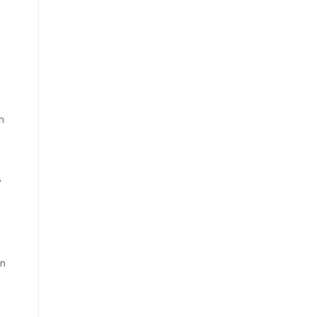
n
s
n