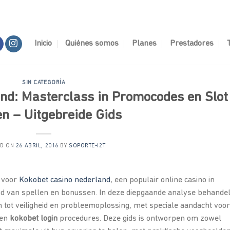
Inicio
Quiénes somos
Planes
Prestadores
SIN CATEGORÍA
nd: Masterclass in Promocodes en Slot
en – Uitgebreide Gids
ED ON
26 ABRIL, 2016
BY
SOPORTE-I2T
s voor
Kokobet casino nederland
, een populair online casino in
bod van spellen en bonussen. In deze diepgaande analyse behande
n tot veiligheid en probleemoplossing, met speciale aandacht voor
 en
kokobet login
procedures. Deze gids is ontworpen om zowel