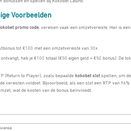
an bonussen en spellen bij Kokobet Casino.
ige Voorbeelden
okobet promo code
, vereisen vaak een omzetvereiste. Hier is een
tbonus tot €100 met een omzetvereiste van 30x.
 ontvangt, heb je €100 totaal (€50 eigen geld + €50 bonus). De tot
P (Return to Player), zoals bepaalde
kokobet slot
spellen, om de
 de vereisten voldoet. Bijvoorbeeld, als een slot een RTP van 96%
omzet, wat de kosten van de bonus beïnvloedt.
License