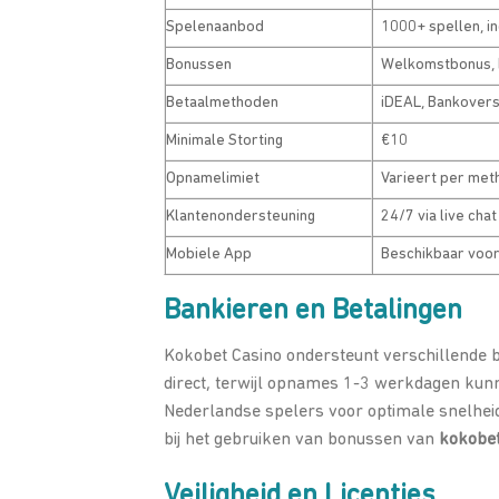
Spelenaanbod
1000+ spellen, inc
Bonussen
Welkomstbonus,
Betaalmethoden
iDEAL, Bankoversc
Minimale Storting
€10
Opnamelimiet
Varieert per met
Klantenondersteuning
24/7 via live chat
Mobiele App
Beschikbaar voor
Bankieren en Betalingen
Kokobet Casino ondersteunt verschillende b
direct, terwijl opnames 1-3 werkdagen kun
Nederlandse spelers voor optimale snelheid
bij het gebruiken van bonussen van
kokobe
Veiligheid en Licenties