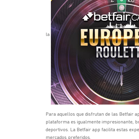
la
Para aquellos que disfrutan de las Betfair a
plataforma es igualmente impresionante, b
deportivos. La Betfair app facilita estas exp
mercados preferidos.