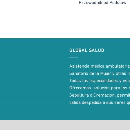
Przewodnik od Podstaw
GLOBAL SALUD
Asistencia médica ambulatoria 
Sanatorio de la Mujer y otras In
Todas las especialidades y es
Ofrecemos solución para los m
Sepultura o Cremación, permit
cálida despedida a sus seres q