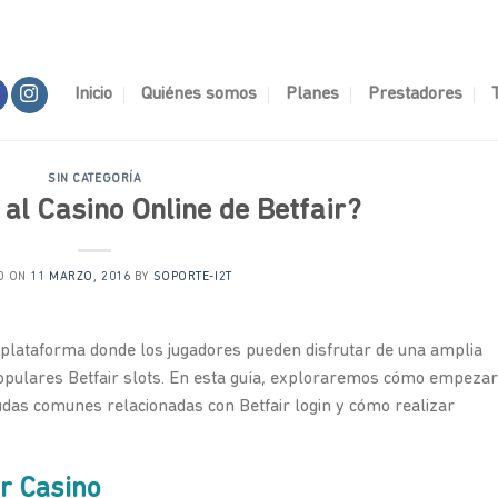
Inicio
Quiénes somos
Planes
Prestadores
SIN CATEGORÍA
al Casino Online de Betfair?
D ON
11 MARZO, 2016
BY
SOPORTE-I2T
plataforma donde los jugadores pueden disfrutar de una amplia
 populares Betfair slots. En esta guía, exploraremos cómo empezar
r dudas comunes relacionadas con Betfair login y cómo realizar
ir Casino