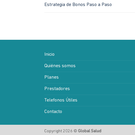
Estrategia de Bonos Paso a Paso
Inicio
Quiénes somos
Planes
Prestadores
Telefonos Útiles
Contacto
Copyright 2026 ©
Global Salud