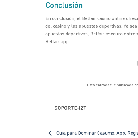
Conclusión
En conclusión, el Betfair casino online ofre
del casino y las apuestas deportivas. Ya sea 
apuestas deportivas, Betfair asegura entrete
Betfair app.
Esta entrada fue publicada e
SOPORTE-I2T
Guía para Dominar Casumo: App, Regis