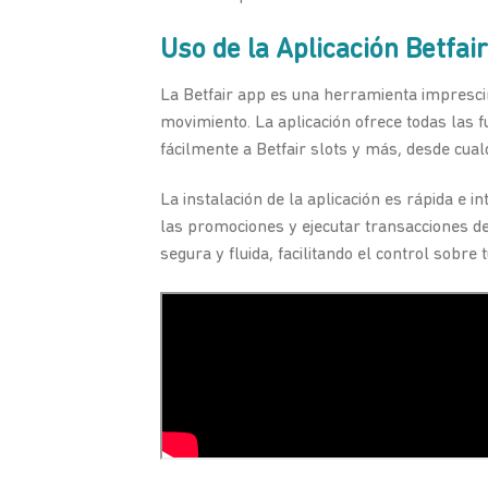
Uso de la Aplicación Betfair
La Betfair app es una herramienta imprescin
movimiento. La aplicación ofrece todas las f
fácilmente a Betfair slots y más, desde cualq
La instalación de la aplicación es rápida e i
las promociones y ejecutar transacciones de
segura y fluida, facilitando el control sobre t