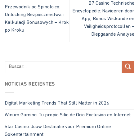
B7 Casino Technische
Przewodnik po Spinolo.co:
Encyclopedie: Navigeren door
Unlocking Bezpieczeństwa i
App, Bonus Wiskunde en
Kalkulacji Bonusowych – Krok
Veiligheidsprotocollen –
po Kroku
Diepgaande Analyse
NOTICIAS RECIENTES
Digital Marketing Trends That Still Matter in 2026
Winum Gaming: Tu propio Sitio de Ocio Exclusivo en Internet
Star Casino: Jouw Destinatie voor Premium Online
Gokentertainment