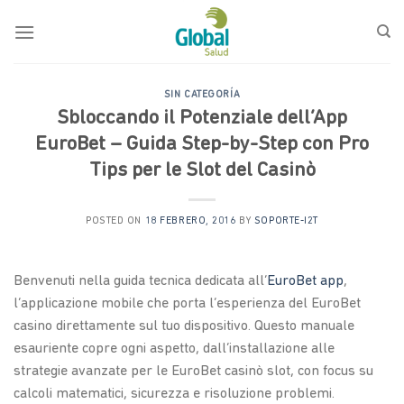
Saltar
al
contenido
SIN CATEGORÍA
Sbloccando il Potenziale dell’App
EuroBet – Guida Step-by-Step con Pro
Tips per le Slot del Casinò
POSTED ON
18 FEBRERO, 2016
BY
SOPORTE-I2T
Benvenuti nella guida tecnica dedicata all’
EuroBet app
,
l’applicazione mobile che porta l’esperienza del EuroBet
casino direttamente sul tuo dispositivo. Questo manuale
esauriente copre ogni aspetto, dall’installazione alle
strategie avanzate per le EuroBet casinò slot, con focus su
calcoli matematici, sicurezza e risoluzione problemi.