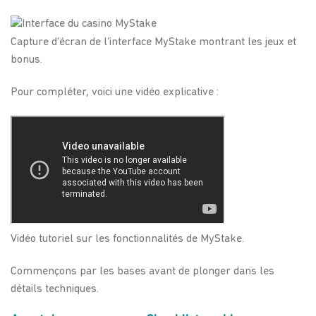
Capture d’écran de l’interface MyStake montrant les jeux et
bonus.
Pour compléter, voici une vidéo explicative :
Vidéo tutoriel sur les fonctionnalités de MyStake.
Commençons par les bases avant de plonger dans les
détails techniques.