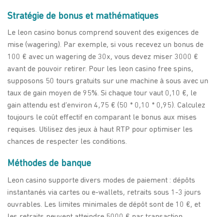
Stratégie de bonus et mathématiques
Le leon casino bonus comprend souvent des exigences de
mise (wagering). Par exemple, si vous recevez un bonus de
100 € avec un wagering de 30x, vous devez miser 3000 €
avant de pouvoir retirer. Pour les leon casino free spins,
supposons 50 tours gratuits sur une machine à sous avec un
taux de gain moyen de 95%. Si chaque tour vaut 0,10 €, le
gain attendu est d’environ 4,75 € (50 * 0,10 * 0,95). Calculez
toujours le coût effectif en comparant le bonus aux mises
requises. Utilisez des jeux à haut RTP pour optimiser les
chances de respecter les conditions.
Méthodes de banque
Leon casino supporte divers modes de paiement : dépôts
instantanés via cartes ou e-wallets, retraits sous 1-3 jours
ouvrables. Les limites minimales de dépôt sont de 10 €, et
les retraits peuvent atteindre 5000 € par transaction.