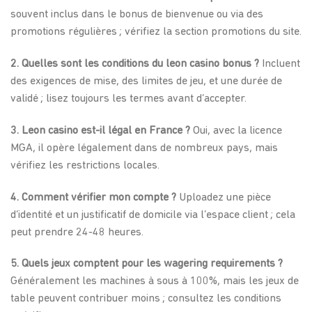
souvent inclus dans le bonus de bienvenue ou via des
promotions régulières ; vérifiez la section promotions du site.
2. Quelles sont les conditions du leon casino bonus ?
Incluent
des exigences de mise, des limites de jeu, et une durée de
validé ; lisez toujours les termes avant d’accepter.
3. Leon casino est-il légal en France ?
Oui, avec la licence
MGA, il opère légalement dans de nombreux pays, mais
vérifiez les restrictions locales.
4. Comment vérifier mon compte ?
Uploadez une pièce
d’identité et un justificatif de domicile via l’espace client ; cela
peut prendre 24-48 heures.
5. Quels jeux comptent pour les wagering requirements ?
Généralement les machines à sous à 100%, mais les jeux de
table peuvent contribuer moins ; consultez les conditions