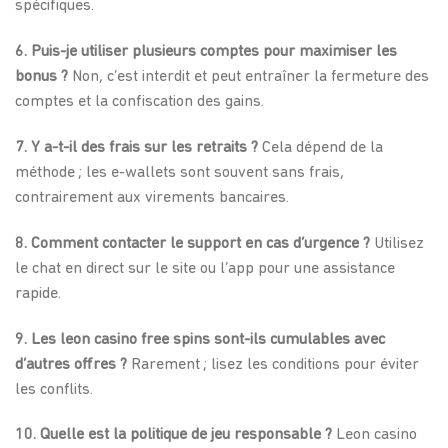
spécifiques.
6. Puis-je utiliser plusieurs comptes pour maximiser les
bonus ?
Non, c’est interdit et peut entraîner la fermeture des
comptes et la confiscation des gains.
7. Y a-t-il des frais sur les retraits ?
Cela dépend de la
méthode ; les e-wallets sont souvent sans frais,
contrairement aux virements bancaires.
8. Comment contacter le support en cas d’urgence ?
Utilisez
le chat en direct sur le site ou l’app pour une assistance
rapide.
9. Les leon casino free spins sont-ils cumulables avec
d’autres offres ?
Rarement ; lisez les conditions pour éviter
les conflits.
10. Quelle est la politique de jeu responsable ?
Leon casino