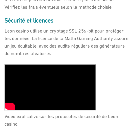
Vérifiez les frais éventuels selon la méthode choisie.
Sécurité et licences
Leon casino utilise un cryptage SSL 256-bit pour protéger
les données. La licence de la Malta Gaming Authority assure
un jeu équitable, avec des audits réguliers des générateurs
de nombres aléatoires.
Vidéo explicative sur les protocoles de sécurité de Leon
casino.