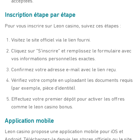
acceptées.
Inscription étape par étape
Pour vous inscrire sur Leon casino, suivez ces étapes :
Visitez le site officiel via le lien fourni.
Cliquez sur “S’inscrire” et remplissez le formulaire avec
vos informations personnelles exactes.
Confirmez votre adresse e-mail avec le lien reçu.
Vérifiez votre compte en uploadant les documents requis
(par exemple, pièce d’identité).
Effectuez votre premier dépôt pour activer les offres
comme le leon casino bonus.
Application mobile
Leon casino propose une application mobile pour iOS et
Android. Téléchargez-la depuis les stores officiels ou le site