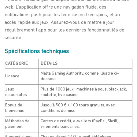
web. L’application offre une navigation fluide, des
notifications push pour les leon casino free spins, et un
accès rapide aux jeux. Assurez-vous de mettre à jour
régulièrement l’app pour les dernières fonctionnalités de
sécurité.
Spécifications techniques
CATÉGORIE
DÉTAILS
Malta Gaming Authority, comme illustré ci-
Licence
dessous.
Jeux
Plus de 1000 jeux : machines à sous, blackjack,
disponibles
roulette, live casino.
Bonus de
Jusqu’à 500 € + 100 tours gratuits, avec
bienvenue
conditions de mise.
Méthodes de
Cartes de crédit, e-wallets (PayPal, Skrill),
paiement
virements bancaires.