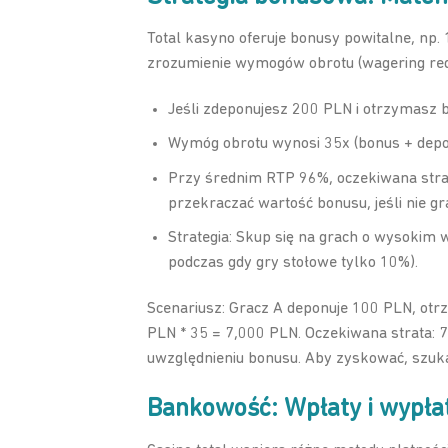
Total kasyno oferuje bonusy powitalne, np
zrozumienie wymogów obrotu (wagering req
Jeśli zdeponujesz 200 PLN i otrzymasz 
Wymóg obrotu wynosi 35x (bonus + depoz
Przy średnim RTP 96%, oczekiwana strat
przekraczać wartość bonusu, jeśli nie gra
Strategia: Skup się na grach o wysokim 
podczas gdy gry stołowe tylko 10%).
Scenariusz: Gracz A deponuje 100 PLN, otr
PLN * 35 = 7,000 PLN. Oczekiwana strata: 7
uwzględnieniu bonusu. Aby zyskować, szuka
Bankowość: Wpłaty i wypła