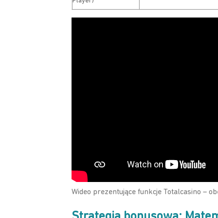
Player)
Wideo prezentujące funkcje Totalcasino – ob
Strategia bonusowa: Mat