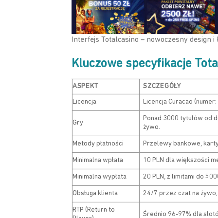
Interfejs Totalcasino – nowoczesny design i 
Kluczowe specyfikacje Tota
ASPEKT
SZCZEGÓŁY
Licencja
Licencja Curacao (numer:
Ponad 3000 tytułów od do
Gry
żywo.
Metody płatności
Przelewy bankowe, karty (
Minimalna wpłata
10 PLN dla większości m
Minimalna wypłata
20 PLN, z limitami do 50
Obsługa klienta
24/7 przez czat na żywo, 
RTP (Return to
Średnio 96-97% dla slotó