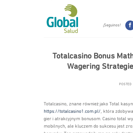
Saltar
al
contenido
¡Seguinos!
Totalcasino Bonus Math
Wagering Strategie
POSTED
Totalcasino, znane również jako Total kas
https://totalcasino1.com.pl/
, która zdobywa
gier i atrakcyjnym bonusom. Casino total 
mobilnych, ale kluczem do sukcesu jest zr