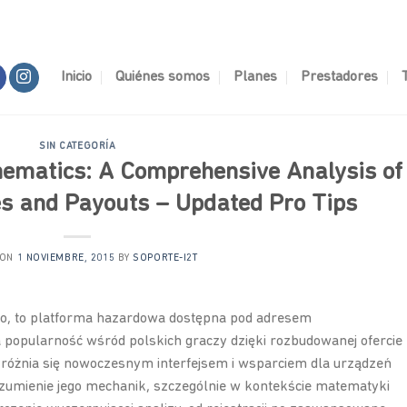
Inicio
Quiénes somos
Planes
Prestadores
SIN CATEGORÍA
ematics: A Comprehensive Analysis of
s and Payouts – Updated Pro Tips
 ON
1 NOVIEMBRE, 2015
BY
SOPORTE-I2T
yno, to platforma hazardowa dostępna pod adresem
 popularność wśród polskich graczy dzięki rozbudowanej ofercie
wyróżnia się nowoczesnym interfejsem i wsparciem dla urządzeń
ozumienie jego mechanik, szczególnie w kontekście matematyki