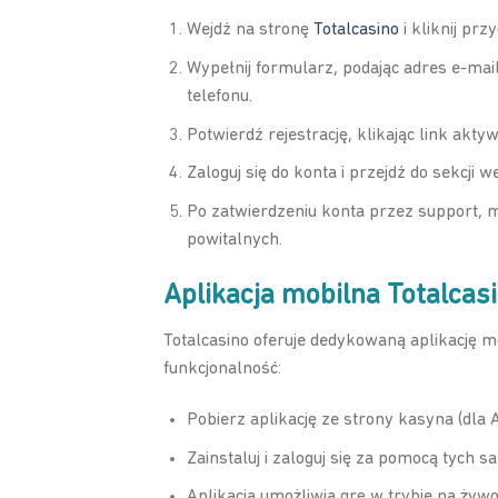
Wejdź na stronę
Totalcasino
i kliknij przy
Wypełnij formularz, podając adres e-mail
telefonu.
Potwierdź rejestrację, klikając link akt
Zaloguj się do konta i przejdź do sekcji
Po zatwierdzeniu konta przez support, 
powitalnych.
Aplikacja mobilna Totalcas
Totalcasino oferuje dedykowaną aplikację m
funkcjonalność:
Pobierz aplikację ze strony kasyna (dla A
Zainstaluj i zaloguj się za pomocą tych 
Aplikacja umożliwia grę w trybie na żywo