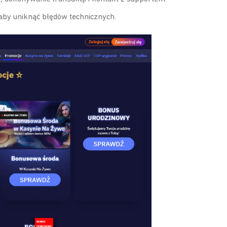
aby uniknąć błędów technicznych.