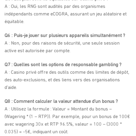
A : Oui, les RNG sont audités par des organismes
indépendants comme eCOGRA, assurant un jeu aléatoire et
équitable.
Q6 : Puis-je jouer sur plusieurs appareils simultanément ?
A : Non, pour des raisons de sécurité, une seule session
active est autorisée par compte.
Q7 : Quelles sont les options de responsable gambling ?
A : Casino privé offre des outils comme des limites de dépôt,
des auto-exclusions, et des liens vers des organisations
d’aide.
Q8 : Comment calculer la valeur attendue d’un bonus ?
A : Utilisez la formule : Valeur = Montant du bonus –
(Wagering * (1 – RTP)). Par exemple, pour un bonus de 100€
avec wagering 30x et RTP 96.5%, valeur = 100 – (3000 *
0.035) = -5€, indiquant un coût.