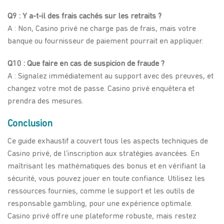
Q9 : Y a-t-il des frais cachés sur les retraits ?
A : Non, Casino privé ne charge pas de frais, mais votre
banque ou fournisseur de paiement pourrait en appliquer.
Q10 : Que faire en cas de suspicion de fraude ?
A : Signalez immédiatement au support avec des preuves, et
changez votre mot de passe. Casino privé enquêtera et
prendra des mesures.
Conclusion
Ce guide exhaustif a couvert tous les aspects techniques de
Casino privé, de l’inscription aux stratégies avancées. En
maîtrisant les mathématiques des bonus et en vérifiant la
sécurité, vous pouvez jouer en toute confiance. Utilisez les
ressources fournies, comme le support et les outils de
responsable gambling, pour une expérience optimale.
Casino privé offre une plateforme robuste, mais restez