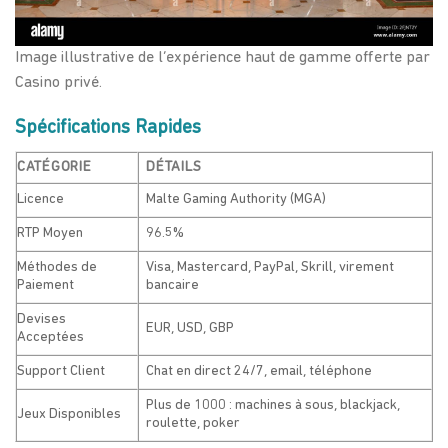
Image illustrative de l’expérience haut de gamme offerte par
Casino privé.
Spécifications Rapides
CATÉGORIE
DÉTAILS
Licence
Malte Gaming Authority (MGA)
RTP Moyen
96.5%
Méthodes de
Visa, Mastercard, PayPal, Skrill, virement
Paiement
bancaire
Devises
EUR, USD, GBP
Acceptées
Support Client
Chat en direct 24/7, email, téléphone
Plus de 1000 : machines à sous, blackjack,
Jeux Disponibles
roulette, poker