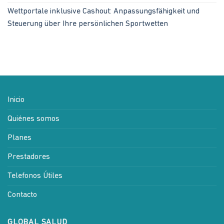
Wettportale inklusive Cashout: Anpassungsfähigkeit und
Steuerung über Ihre persönlichen Sportwetten
Inicio
Quiénes somos
Planes
Prestadores
Telefonos Útiles
Contacto
GLOBAL SALUD