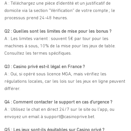
A : Téléchargez une pièce d’identité et un justificatif de
domicile via la section “Vérification” de votre compte ; le
processus prend 24-48 heures.
Q2 : Quelles sont les limites de mise pour les bonus ?
A : Les limites varient : souvent 5€ par tour pour les
machines à sous, 10% de la mise pour les jeux de table.
Consultez les termes spécifiques.
Q3 : Casino privé est-il légal en France ?
A : Oui, si opéré sous licence MGA, mais vérifiez les
régulations locales, car les lois sur les jeux en ligne peuvent
différer.
Q4 : Comment contacter le support en cas d’urgence ?
A : Utilisez le chat en direct 24/7 sur le site ou l’app, ou
envoyez un email à support@casinoprive.bet.
Q5 : Les jeux sont-ils équitables sur Casino privé ?