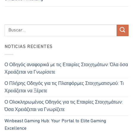
NOTICIAS RECIENTES
Ο Οδηγός αναφορικά με τις Εταιρίες Στοιχημάτων: Όλα όσα
Χρειάζεται να Γνωρίσετε
Ο Πλήρης Οδηγός για τις Πλατφόρμες Στοιχηματισμού: Τι
Χρειάζεται να Ξέρετε
Ο Ολοκληρωμένος Οδηγός για τις Εταιρίες Στοιχημάτων:
Όσα Χρειάζεται να Γνωρίζετε
Winbeast Gaming Hub: Your Portal to Elite Gaming
Excellence