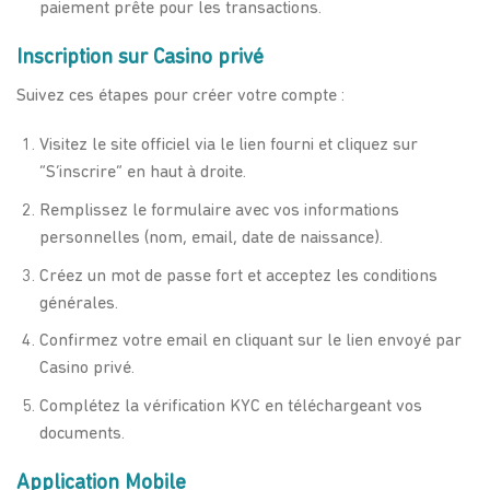
paiement prête pour les transactions.
Inscription sur Casino privé
Suivez ces étapes pour créer votre compte :
Visitez le site officiel via le lien fourni et cliquez sur
“S’inscrire” en haut à droite.
Remplissez le formulaire avec vos informations
personnelles (nom, email, date de naissance).
Créez un mot de passe fort et acceptez les conditions
générales.
Confirmez votre email en cliquant sur le lien envoyé par
Casino privé.
Complétez la vérification KYC en téléchargeant vos
documents.
Application Mobile