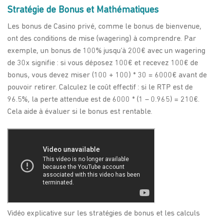
Stratégie de Bonus et Mathématiques
Les bonus de Casino privé, comme le bonus de bienvenue,
ont des conditions de mise (wagering) à comprendre. Par
exemple, un bonus de 100% jusqu’à 200€ avec un wagering
de 30x signifie : si vous déposez 100€ et recevez 100€ de
bonus, vous devez miser (100 + 100) * 30 = 6000€ avant de
pouvoir retirer. Calculez le coût effectif : si le RTP est de
96.5%, la perte attendue est de 6000 * (1 – 0.965) = 210€.
Cela aide à évaluer si le bonus est rentable.
Vidéo explicative sur les stratégies de bonus et les calculs