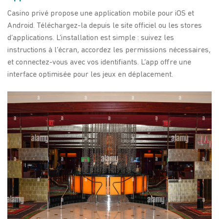
Casino privé propose une application mobile pour iOS et
Android. Téléchargez-la depuis le site officiel ou les stores
d’applications. L’installation est simple : suivez les
instructions à l’écran, accordez les permissions nécessaires,
et connectez-vous avec vos identifiants. L’app offre une
interface optimisée pour les jeux en déplacement.