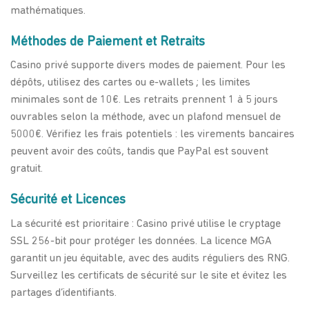
mathématiques.
Méthodes de Paiement et Retraits
Casino privé supporte divers modes de paiement. Pour les
dépôts, utilisez des cartes ou e-wallets ; les limites
minimales sont de 10€. Les retraits prennent 1 à 5 jours
ouvrables selon la méthode, avec un plafond mensuel de
5000€. Vérifiez les frais potentiels : les virements bancaires
peuvent avoir des coûts, tandis que PayPal est souvent
gratuit.
Sécurité et Licences
La sécurité est prioritaire : Casino privé utilise le cryptage
SSL 256-bit pour protéger les données. La licence MGA
garantit un jeu équitable, avec des audits réguliers des RNG.
Surveillez les certificats de sécurité sur le site et évitez les
partages d’identifiants.