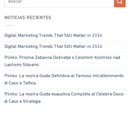
NOTICIAS RECIENTES
Digital Marketing Trends That Still Matter in 2026
Digital Marketing Trends That Still Matter in 2026
Plinko: Pristna Zabavna Doživetje s Celotnim Kontrolo nad
Lastnimi Stávami
Plinko: La nostra Guida Definitiva al Famoso Intrattenimento
di Caso e Tattica
Plinko: La nostra Guida esaustiva Completa al Celebre Gioco
di Caso e Strategia