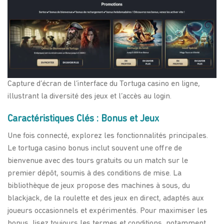
Capture d’écran de l’interface du Tortuga casino en ligne,
illustrant la diversité des jeux et l’accès au login.
Caractéristiques Clés : Bonus et Jeux
Une fois connecté, explorez les fonctionnalités principales.
Le tortuga casino bonus inclut souvent une offre de
bienvenue avec des tours gratuits ou un match sur le
premier dépôt, soumis à des conditions de mise. La
bibliothèque de jeux propose des machines à sous, du
blackjack, de la roulette et des jeux en direct, adaptés aux
joueurs occasionnels et expérimentés. Pour maximiser les
bonus, lisez toujours les termes et conditions, notamment