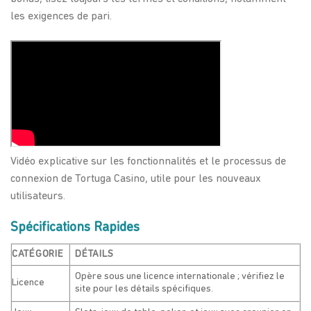
les exigences de pari.
Vidéo explicative sur les fonctionnalités et le processus de
connexion de Tortuga Casino, utile pour les nouveaux
utilisateurs.
Spécifications Rapides
CATÉGORIE
DÉTAILS
Opère sous une licence internationale ; vérifiez le
Licence
site pour les détails spécifiques.