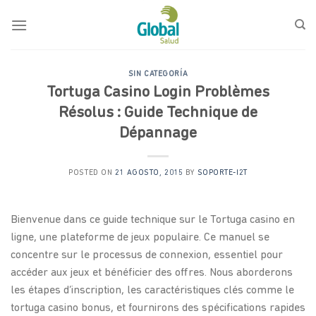
Saltar
al
contenido
SIN CATEGORÍA
Tortuga Casino Login Problèmes
Résolus : Guide Technique de
Dépannage
POSTED ON
21 AGOSTO, 2015
BY
SOPORTE-I2T
Bienvenue dans ce guide technique sur le Tortuga casino en
ligne, une plateforme de jeux populaire. Ce manuel se
concentre sur le processus de connexion, essentiel pour
accéder aux jeux et bénéficier des offres. Nous aborderons
les étapes d’inscription, les caractéristiques clés comme le
tortuga casino bonus, et fournirons des spécifications rapides