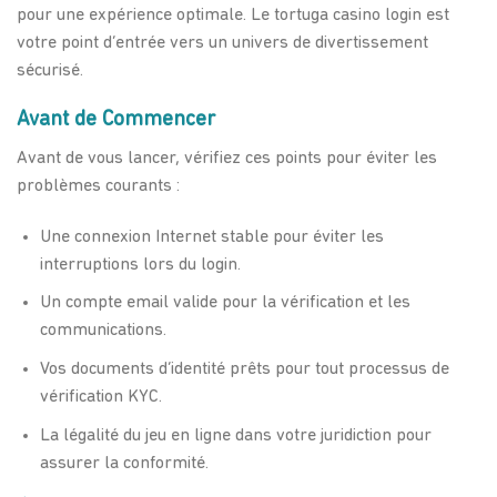
pour une expérience optimale. Le tortuga casino login est
votre point d’entrée vers un univers de divertissement
sécurisé.
Avant de Commencer
Avant de vous lancer, vérifiez ces points pour éviter les
problèmes courants :
Une connexion Internet stable pour éviter les
interruptions lors du login.
Un compte email valide pour la vérification et les
communications.
Vos documents d’identité prêts pour tout processus de
vérification KYC.
La légalité du jeu en ligne dans votre juridiction pour
assurer la conformité.