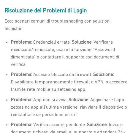
Risoluzione dei Problemi di Login
Ecco scenari comuni di troubleshooting con soluzioni
tecniche:
Problema:
Credenziali errate.
Soluzione:
Verificare
maiuscole/minuscole, usare la funzione “Password
dimenticata” o contattare il supporto con documenti di
verifica.
Problema:
Accesso bloccato da firewall.
Soluzione:
Disabilitare temporaneamente firewall o VPN, o accedere
tramite rete mobile su zetcasino app.
Problema:
App non si avvia.
Soluzione:
Aggiornare l’app
zetcasino app all’ultima versione, riavviare il dispositivo o
reinstallare se persistono errori.
Problema:
Verifica account pendente.
Soluzione:
Inviare
documenti richiesti via email al supporto e attendere 24-