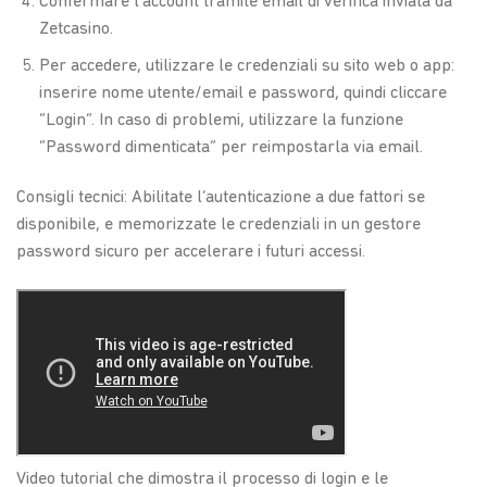
Confermare l’account tramite email di verifica inviata da
Zetcasino.
Per accedere, utilizzare le credenziali su sito web o app:
inserire nome utente/email e password, quindi cliccare
“Login”. In caso di problemi, utilizzare la funzione
“Password dimenticata” per reimpostarla via email.
Consigli tecnici: Abilitate l’autenticazione a due fattori se
disponibile, e memorizzate le credenziali in un gestore
password sicuro per accelerare i futuri accessi.
Video tutorial che dimostra il processo di login e le