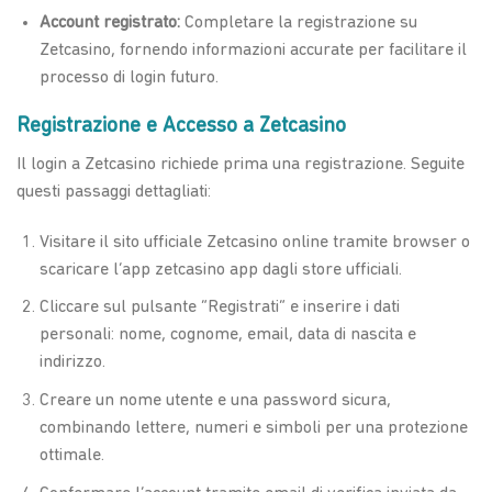
Account registrato:
Completare la registrazione su
Zetcasino, fornendo informazioni accurate per facilitare il
processo di login futuro.
Registrazione e Accesso a Zetcasino
Il login a Zetcasino richiede prima una registrazione. Seguite
questi passaggi dettagliati:
Visitare il sito ufficiale Zetcasino online tramite browser o
scaricare l’app zetcasino app dagli store ufficiali.
Cliccare sul pulsante “Registrati” e inserire i dati
personali: nome, cognome, email, data di nascita e
indirizzo.
Creare un nome utente e una password sicura,
combinando lettere, numeri e simboli per una protezione
ottimale.