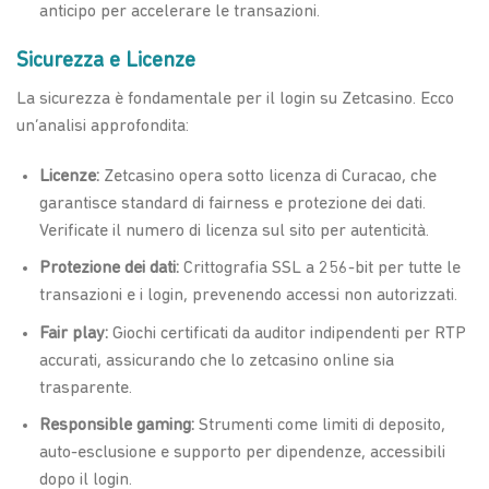
anticipo per accelerare le transazioni.
Sicurezza e Licenze
La sicurezza è fondamentale per il login su Zetcasino. Ecco
un’analisi approfondita:
Licenze:
Zetcasino opera sotto licenza di Curacao, che
garantisce standard di fairness e protezione dei dati.
Verificate il numero di licenza sul sito per autenticità.
Protezione dei dati:
Crittografia SSL a 256-bit per tutte le
transazioni e i login, prevenendo accessi non autorizzati.
Fair play:
Giochi certificati da auditor indipendenti per RTP
accurati, assicurando che lo zetcasino online sia
trasparente.
Responsible gaming:
Strumenti come limiti di deposito,
auto-esclusione e supporto per dipendenze, accessibili
dopo il login.